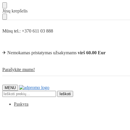
Skip
Skip
Jūsų krepšelis
to
to
navigation
content
Mūsų tel.: +370 611 03 888
✈ Nemokamas pristatymas užsakymams
virš 60.00 Eur
Parašykite mums!
MENU
Ieškoti:
Ieškoti
Paskyra