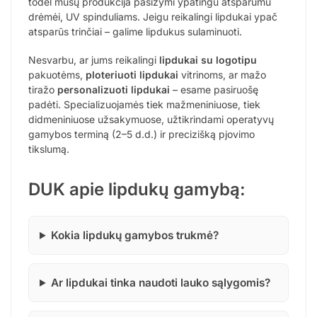
todėl mūsų produkcija pasižymi ypatingu atsparumu
drėmėi, UV spinduliams. Jeigu reikalingi lipdukai ypač
atsparūs trinčiai – galime lipdukus sulaminuoti.
Nesvarbu, ar jums reikalingi
lipdukai su logotipu
pakuotėms,
ploteriuoti lipdukai
vitrinoms, ar mažo
tiražo
personalizuoti lipdukai
– esame pasiruošę
padėti. Specializuojamės tiek mažmeniniuose, tiek
didmeniniuose užsakymuose, užtikrindami operatyvų
gamybos terminą (2–5 d.d.) ir precizišką pjovimo
tikslumą.
DUK apie lipdukų gamybą:
Kokia lipdukų gamybos trukmė?
Ar lipdukai tinka naudoti lauko sąlygomis?