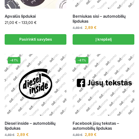
Apvalūs lipdukai
Berniukas sisi – automobilių
lipdukas
21,00
€
–
133,00
€
2,89
€
4,89
€
Pasirinkti savybes
Į krepšelį
-41%
-41%
Diesel inside – automobilių
Facebook jūsų tekstas –
lipdukas
automobilių lipdukas
2,89
€
2,89
€
4,89
€
4,89
€