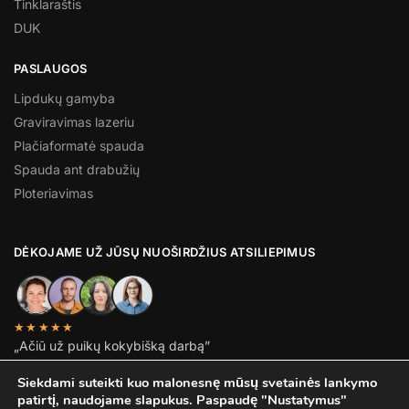
Tinklaraštis
DUK
PASLAUGOS
Lipdukų gamyba
Graviravimas lazeriu
Plačiaformatė spauda
Spauda ant drabužių
Ploteriavimas
DĖKOJAME UŽ JŪSŲ NUOŠIRDŽIUS ATSILIEPIMUS
★★★★★
„Ačiū už puikų kokybišką darbą”
Jonas D.
Siekdami suteikti kuo malonesnę mūsų svetainės lankymo
patirtį, naudojame slapukus. Paspaudę "Nustatymus"
© Adpromo 2026