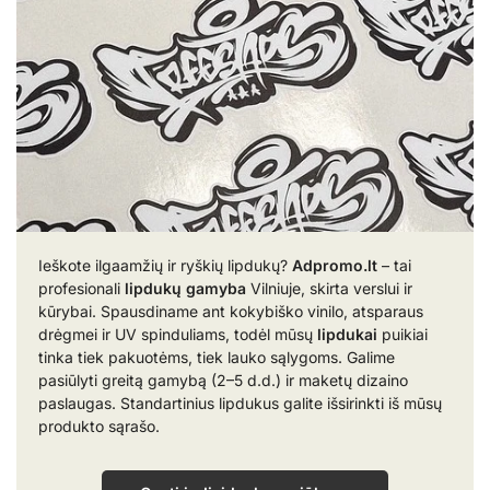
Ieškote ilgaamžių ir ryškių lipdukų?
Adpromo.lt
– tai
profesionali
lipdukų gamyba
Vilniuje, skirta verslui ir
kūrybai. Spausdiname ant kokybiško vinilo, atsparaus
drėgmei ir UV spinduliams, todėl mūsų
lipdukai
puikiai
tinka tiek pakuotėms, tiek lauko sąlygoms. Galime
pasiūlyti greitą gamybą (2–5 d.d.) ir maketų dizaino
paslaugas. Standartinius lipdukus galite išsirinkti iš mūsų
produkto sąrašo.