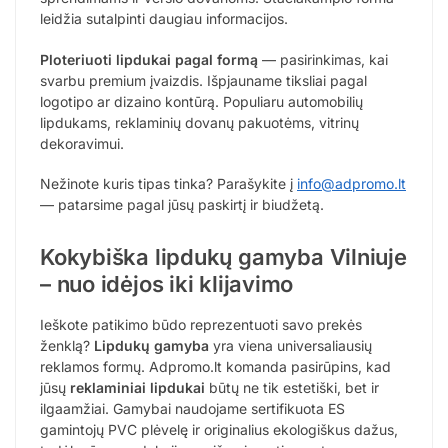
leidžia sutalpinti daugiau informacijos.
Ploteriuoti lipdukai pagal formą
— pasirinkimas, kai
svarbu premium įvaizdis. Išpjauname tiksliai pagal
logotipo ar dizaino kontūrą. Populiaru automobilių
lipdukams, reklaminių dovanų pakuotėms, vitrinų
dekoravimui.
Nežinote kuris tipas tinka? Parašykite į
info@adpromo.lt
— patarsime pagal jūsų paskirtį ir biudžetą.
Kokybiška lipdukų gamyba Vilniuje
– nuo idėjos iki klijavimo
Ieškote patikimo būdo reprezentuoti savo prekės
ženklą?
Lipdukų gamyba
yra viena universaliausių
reklamos formų. Adpromo.lt komanda pasirūpins, kad
jūsų
reklaminiai lipdukai
būtų ne tik estetiški, bet ir
ilgaamžiai. Gamybai naudojame sertifikuota ES
gamintojų PVC plėvelę ir originalius ekologiškus dažus,