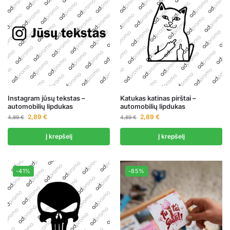
Instagram jūsų tekstas –
Katukas katinas pirštai –
automobilių lipdukas
automobilių lipdukas
2,89
€
2,89
€
4,89
€
4,89
€
Į krepšelį
Į krepšelį
-41%
-85%