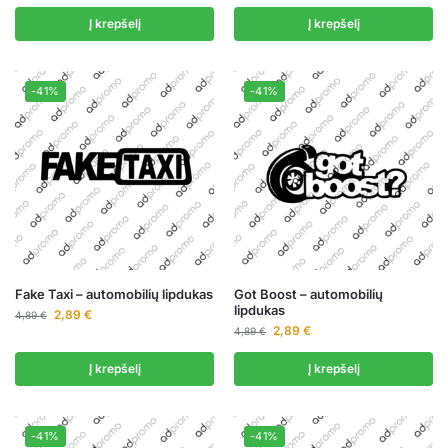
Į krepšelį
Į krepšelį
-41%
-41%
Fake Taxi – automobilių lipdukas
Got Boost – automobilių
lipdukas
2,89
€
4,89
€
2,89
€
4,89
€
Į krepšelį
Į krepšelį
-41%
-41%