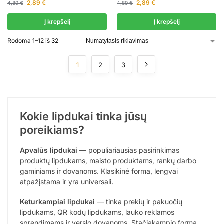
2,89
€
2,89
€
4,89
€
4,89
€
Į krepšelį
Į krepšelį
Rodoma 1–12 iš 32
1
2
3
Kokie lipdukai tinka jūsų
poreikiams?
Apvalūs lipdukai
— populiariausias pasirinkimas
produktų lipdukams, maisto produktams, rankų darbo
gaminiams ir dovanoms. Klasikinė forma, lengvai
atpažįstama ir yra universali.
Keturkampiai lipdukai
— tinka prekių ir pakuočių
lipdukams, QR kodų lipdukams, lauko reklamos
sprendimams ir verslo dovanoms. Stačiakampio forma