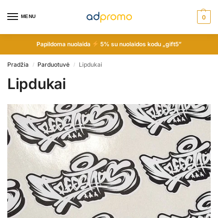
MENU
0
Papildoma nuolaida
5% su nuolaidos kodu „gift5”
Pradžia
Parduotuvė
Lipdukai
/
/
Lipdukai