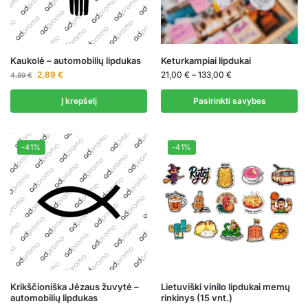
Kaukolė – automobilių lipdukas
Keturkampiai lipdukai
2,89
€
21,00
€
–
133,00
€
4,89
€
Į krepšelį
Pasirinkti savybes
-41%
-41%
Krikščioniška Jėzaus žuvytė –
Lietuviški vinilo lipdukai memų
automobilių lipdukas
rinkinys (15 vnt.)