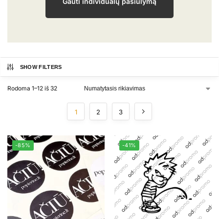
Gauti individualų pasiūlymą
SHOW FILTERS
Rodoma 1–12 iš 32
1
2
3
-85%
-41%