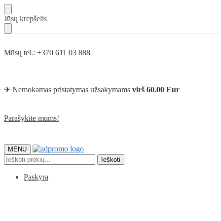
Skip
Skip
Jūsų krepšelis
to
to
navigation
content
Mūsų tel.: +370 611 03 888
✈ Nemokamas pristatymas užsakymams
virš 60.00 Eur
Parašykite mums!
MENU
Ieškoti:
Ieškoti
Paskyra