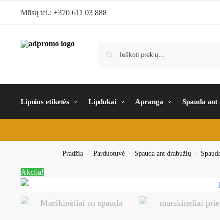
Mūsų tel.: +370 611 03 888
Lipnios etiketės
Lipdukai
Apranga
Spauda ant
Pradžia
Parduotuvė
Spauda ant drabužių
Spauda
/
/
/
Akcija!