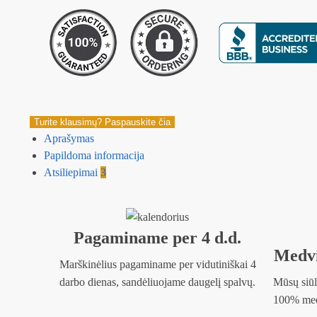
Turite klausimų? Paspauskite čia
Aprašymas
Papildoma informacija
Atsiliepimai
3
Pagaminame per 4 d.d.
Medvi
Marškinėlius pagaminame per vidutiniškai 4
darbo dienas, sandėliuojame daugelį spalvų.
Mūsų siūl
100% medv