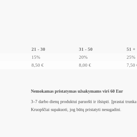
21 - 30
31 - 50
51 +
15%
20%
25%
8,50
€
8,00
€
7,50
Nemokamas pristatymas užsakymams virš 60 Eur
3–7 darbo dienų produktui paruošti ir išsiųsti. Įprastai trunka
Kruopščiai supakuoti, jog būtų pristatyti nesugadini.