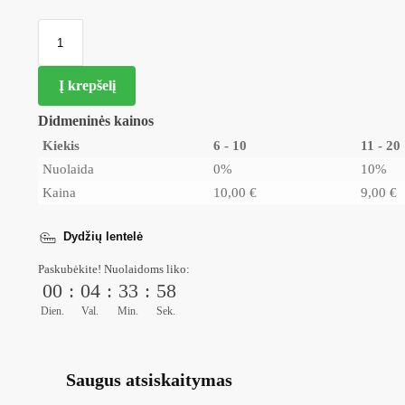
Į krepšelį
Didmeninės kainos
Kiekis
6 - 10
11 - 20
Nuolaida
0%
10%
Kaina
10,00
€
9,00
€
Dydžių lentelė
Paskubėkite! Nuolaidoms liko:
00
:
04
:
33
:
55
Dien.
Val.
Min.
Sek.
Saugus atsiskaitymas