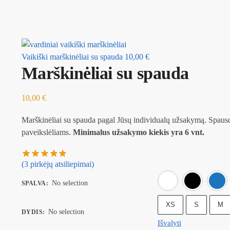
Vaikiški marškinėliai su spauda
10,00
€
Marškinėliai su spauda
10,00
€
Marškinėliai su spauda pagal Jūsų individualų užsakymą. Spaus
paveikslėliams.
Minimalus užsakymo kiekis yra 6 vnt.
(
3
pirkėjų atsiliepimai)
Balta
No selection
SPALVA
:
XS
S
M
No selection
DYDIS
:
Išvalyti