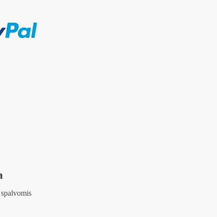
a
 spalvomis