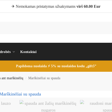
✈ Nemokamas pristatymas užsakymams
virš 60.00 Eur
 drobės
Kontaktai
Papildoma nuolaida ⚡ 5% su nuolaidos kodu „gift5”
 ant marškinėlių
Marškinėliai su spauda
/