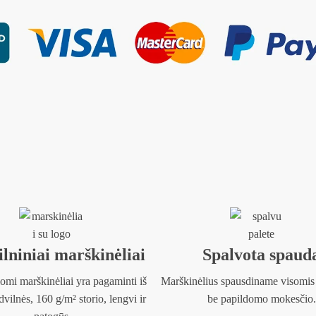
lniniai marškinėliai
Spalvota spaud
omi marškinėliai yra pagaminti iš
Marškinėlius spausdiname visomis
ilnės, 160 g/m² storio, lengvi ir
be papildomo mokesčio.