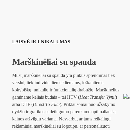
LAISVĖ IR UNIKALUMAS
Marškinėliai su spauda
Mūsų marškinėliai su spauda yra puikus sprendimas tiek
verslui, tiek individualiems klientams, ieškantiems
kokybiškų, unikalių ir funkcionalių drabužių. Marškinęlius
gaminame keliais būdais – tai HTV (
Heat Transfer Vynil
)
arba DTF (
Direct To Film
). Priklausomai nuo užsakymo
dydžio ir grafikos sudėtingumo parenkame optimaliausią
kainos atžvilgiu variantą. Nesvarbu, ar jums reikalingi
reklaminiai marškinėliai su logotipu, ar personalizuoti