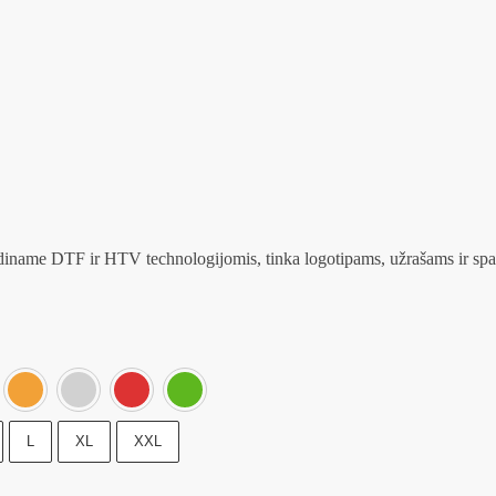
diname DTF ir HTV technologijomis, tinka logotipams, užrašams ir sp
Juoda
Mėlyna
Oranžinė
Pilka
Raudona
Žalia
L
XL
XXL