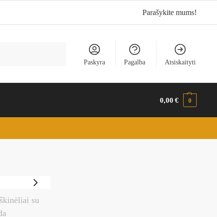
Parašykite mums!
Ieškoti
Paskyra
Pagalba
Atsiskaityti
0,00
€
0