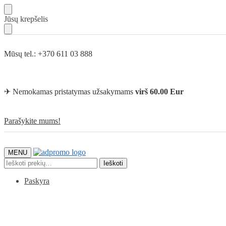
Skip
Skip
Jūsų krepšelis
to
to
navigation
content
Mūsų tel.: +370 611 03 888
✈ Nemokamas pristatymas užsakymams
virš 60.00 Eur
Parašykite mums!
MENU
Ieškoti:
Ieškoti
Paskyra