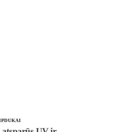
IPDUKAI
 atsparūs UV ir