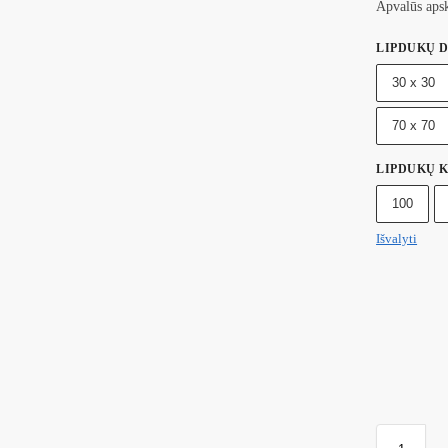
Apvalūs apsk
LIPDUKŲ D
30 x 30
70 x 70
LIPDUKŲ K
100
Išvalyti