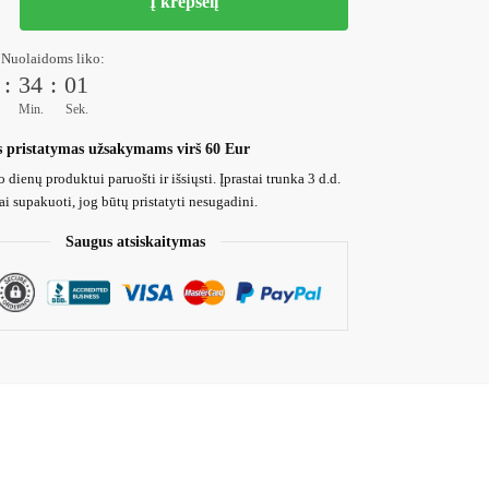
Į krepšelį
 Nuolaidoms liko:
:
33
:
58
Min.
Sek.
pristatymas užsakymams virš 60 Eur
 dienų produktui paruošti ir išsiųsti. Įprastai trunka 3 d.d.
i supakuoti, jog būtų pristatyti nesugadini.
Saugus atsiskaitymas