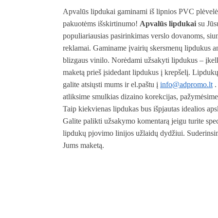
Apvalūs lipdukai gaminami iš lipnios PVC plėvelės
pakuotėms išskirtinumo!
Apvalūs lipdukai
su Jūsų
populiariausias pasirinkimas verslo dovanoms, siun
reklamai. Gaminame įvairių skersmenų lipdukus an
blizgaus vinilo. Norėdami užsakyti lipdukus – įkel
maketą prieš įsidedant lipdukus į krepšelį. Lipdukų
galite atsiųsti mums ir el.paštu į
info@adpromo.lt
.
atliksime smulkias dizaino korekcijas, pažymėsime 
Taip kiekvienas lipdukas bus išpjautas idealios ap
Galite palikti užsakymo komentarą jeigu turite spe
lipdukų pjovimo linijos užlaidų dydžiui. Suderinsi
Jums maketą.