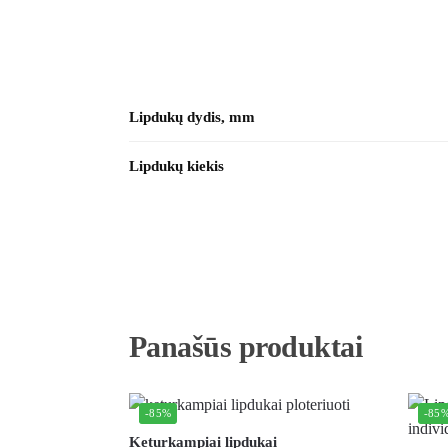
Lipdukų dydis, mm
Lipdukų kiekis
Panašūs produktai
-85%
-85
Keturkampiai lipdukai