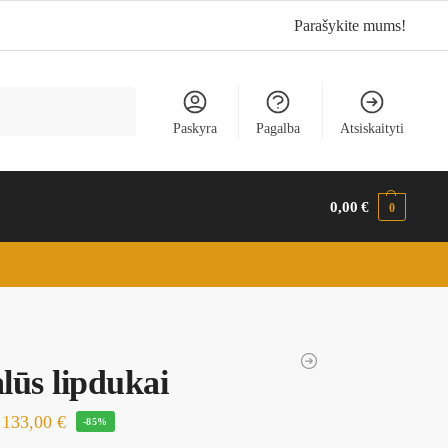
Parašykite mums!
Ieškoti
Paskyra
Pagalba
Atsiskaityti
0,00
€
0
lūs lipdukai
133,00
€
-85%