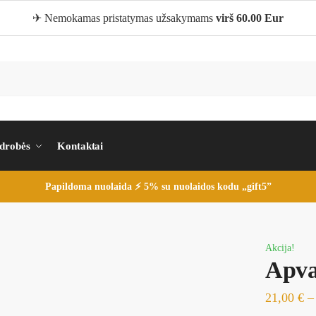
✈ Nemokamas pristatymas užsakymams
virš 60.00 Eur
 drobės
Kontaktai
Papildoma nuolaida ⚡ 5% su nuolaidos kodu „gift5”
Akcija!
Apva
21,00
€
–