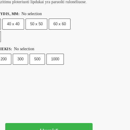
ritimu ploteriuoti lipdukai yra paruošti rulonėliuose.
No selection
YDIS, MM
:
40 x 40
50 x 50
60 x 60
No selection
IEKIS
:
200
300
500
1000