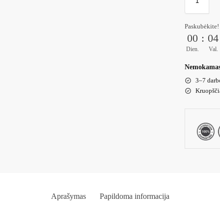
Paskubėkite!
00
:
04
Dien.
Val.
Nemokamas 
3–7 darbo
Kruopščia
Aprašymas
Papildoma informacija