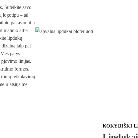
. Suteikite savo
 logotipu – tai
tinių pakavimui ir
t matinio arba
kite lipdukų
 dizainą taip pat
 Mes patys
pjovimo linijas.
skritimo formos.
cifinių reikalavimų
me ir atsiųsime
KOKYBIŠKI L
Lipdukai