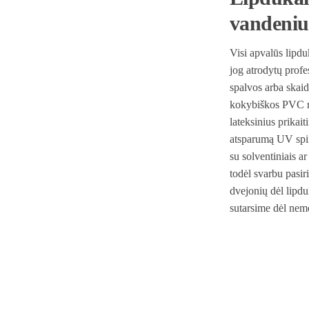
vandeniu
Visi apvalūs lipdu
jog atrodytų profes
spalvos arba skai
kokybiškos PVC ru
lateksinius prikai
atsparumą UV spin
su solventiniais a
todėl svarbu pasir
dvejonių dėl lipd
sutarsime dėl ne