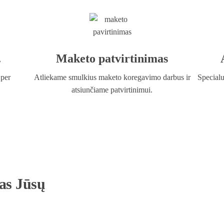
.
Maketo patvirtinimas
 per
Atliekame smulkius maketo koregavimo darbus ir
Specialu
atsiunčiame patvirtinimui.
gas Jūsų