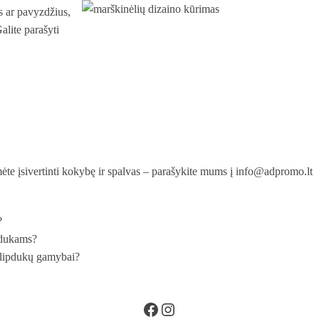
s ar pavyzdžius,
alite parašyti
mėte įsivertinti kokybę ir spalvas – parašykite mums į info@adpromo.lt
?
pdukams?
 lipdukų gamybai?