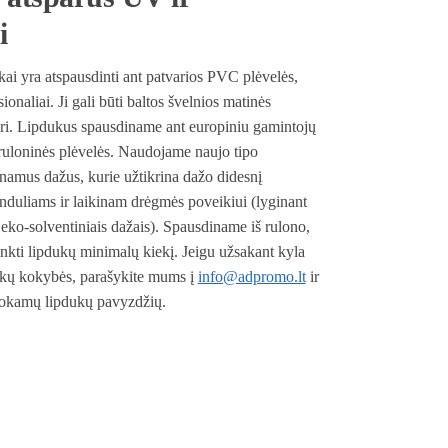
i
kai yra atspausdinti ant patvarios PVC plėvelės,
ionaliai. Ji gali būti baltos švelnios matinės
dri. Lipdukus spausdiname ant europiniu gamintojų
loninės plėvelės. Naudojame naujo tipo
tinamus dažus, kurie užtikrina dažo didesnį
duliams ir laikinam drėgmės poveikiui (lyginant
r eko-solventiniais dažais). Spausdiname iš rulono,
inkti lipdukų minimalų kiekį. Jeigu užsakant kyla
ukų kokybės, parašykite mums į
info@adpromo.lt
ir
mokamų lipdukų pavyzdžių.