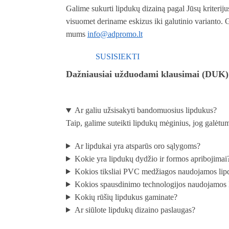
Galime sukurti lipdukų dizainą pagal Jūsų kriteriju
visuomet deriname eskizus iki galutinio varianto. G
mums
info@adpromo.lt
SUSISIEKTI
Dažniausiai užduodami klausimai (DUK)
Ar galiu užsisakyti bandomuosius lipdukus?
Taip, galime suteikti lipdukų mėginius, jog galėtu
Ar lipdukai yra atsparūs oro sąlygoms?
Kokie yra lipdukų dydžio ir formos apribojimai
Kokios tiksliai PVC medžiagos naudojamos li
Kokios spausdinimo technologijos naudojamos
Kokių rūšių lipdukus gaminate?
Ar siūlote lipdukų dizaino paslaugas?