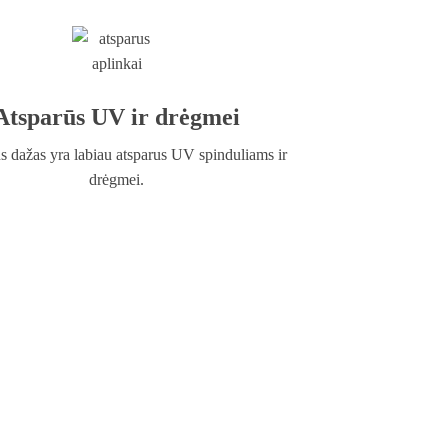
Atsparūs UV ir drėgmei
s dažas yra labiau atsparus UV spinduliams ir
drėgmei.