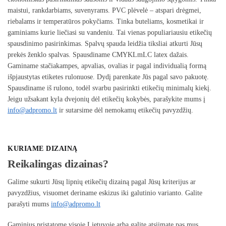
maistui, rankdarbiams, suvenyrams. PVC plėvelė – atspari drėgmei,
riebalams ir temperatūros pokyčiams. Tinka buteliams, kosmetikai ir
gaminiams kurie liečiasi su vandeniu. Tai vienas populiariausiu etikečių
spausdinimo pasirinkimas. Spalvų spauda leidžia tiksliai atkurti Jūsų
prekės ženklo spalvas. Spausdiname CMYKLmLC latex dažais.
Gaminame stačiakampes, apvalias, ovalias ir pagal individualią formą
išpjaustytas etiketes rulonuose. Dydį parenkate Jūs pagal savo pakuotę.
Spausdiname iš rulono, todėl svarbu pasirinkti etikečių minimalų kiekį.
Jeigu užsakant kyla dvejonių dėl etikečių kokybės, parašykite mums į
info@adpromo.lt
ir sutarsime dėl nemokamų etikečių pavyzdžių.
KURIAME DIZAINĄ
Reikalingas dizainas?
Galime sukurti Jūsų lipnių etikečių dizainą pagal Jūsų kriterijus ar
pavyzdžius, visuomet deriname eskizus iki galutinio varianto. Galite
parašyti mums
info@adpromo.lt
Gaminius pristatome visoje Lietuvoje arba galite atsiimate pas mus