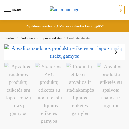
MENU
0
Papildoma nuolaida ⚡ 5% su nuolaidos kodu „gift5”
Pradžia
Parduotuvė
Lipnios etiketės
Produktų etiketės
/
/
/