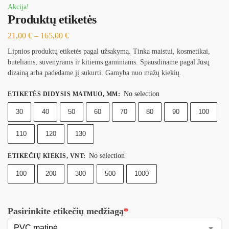
Akcija!
Produktų etiketės
21,00
€
–
165,00
€
Lipnios produktų etiketės pagal užsakymą. Tinka maistui, kosmetikai,
buteliams, suvenyrams ir kitiems gaminiams. Spausdiname pagal Jūsų
dizainą arba padedame jį sukurti. Gamyba nuo mažų kiekių.
No selection
ETIKETĖS DIDYSIS MATMUO, MM
:
30
40
50
60
70
80
90
100
110
120
130
No selection
ETIKEČIŲ KIEKIS, VNT
:
100
200
300
500
1000
Pasirinkite etikečių medžiagą
*