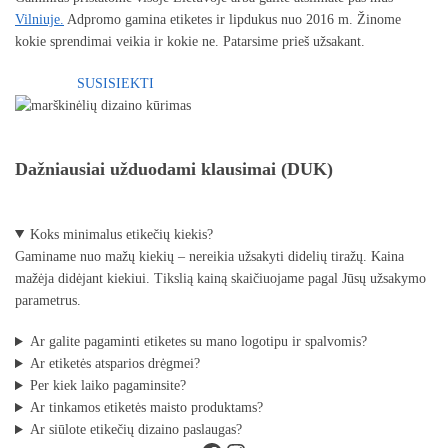
Vilniuje.
Adpromo gamina etiketes ir lipdukus nuo 2016 m. Žinome
kokie sprendimai veikia ir kokie ne. Patarsime prieš užsakant.
SUSISIEKTI
Dažniausiai užduodami klausimai (DUK)
Koks minimalus etikečių kiekis?
Gaminame nuo mažų kiekių – nereikia užsakyti didelių tiražų. Kaina
mažėja didėjant kiekiui. Tikslią kainą skaičiuojame pagal Jūsų užsakymo
parametrus.
Ar galite pagaminti etiketes su mano logotipu ir spalvomis?
Ar etiketės atsparios drėgmei?
Per kiek laiko pagaminsite?
Ar tinkamos etiketės maisto produktams?
Ar siūlote etikečių dizaino paslaugas?