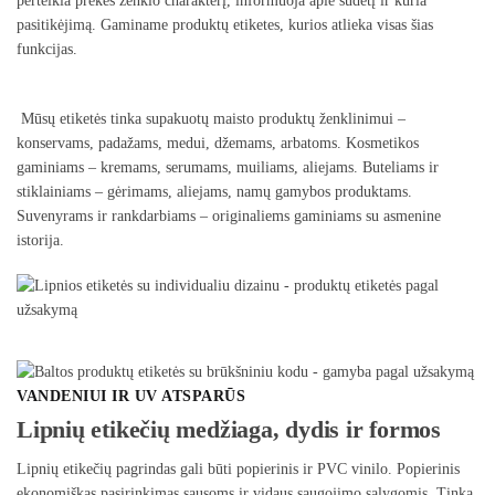
perteikia prekės ženklo charakterį, informuoja apie sudėtį ir kuria
pasitikėjimą. Gaminame produktų etiketes, kurios atlieka visas šias
funkcijas.
Mūsų etiketės tinka supakuotų maisto produktų ženklinimui –
konservams, padažams, medui, džemams, arbatoms. Kosmetikos
gaminiams – kremams, serumams, muiliams, aliejams. Buteliams ir
stiklainiams – gėrimams, aliejams, namų gamybos produktams.
Suvenyrams ir rankdarbiams – originaliems gaminiams su asmenine
istorija.
VANDENIUI IR UV ATSPARŪS
Lipnių etikečių medžiaga, dydis ir formos
Lipnių etikečių pagrindas gali būti popierinis ir PVC vinilo. Popierinis
ekonomiškas pasirinkimas sausoms ir vidaus saugojimo sąlygomis. Tinka