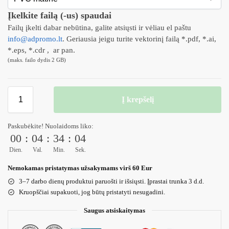
Įkelkite failą (-us) spaudai
Failų įkelti dabar nebūtina, galite atsiųsti ir vėliau el paštu
info@adpromo.lt
. Geriausia jeigu turite vektorinį failą *.pdf, *.ai,
*.eps, *.cdr , ar pan.
(maks. failo dydis 2 GB)
Į krepšelį
Paskubėkite! Nuolaidoms liko:
00
:
04
:
34
:
01
Dien.
Val.
Min.
Sek.
Nemokamas pristatymas užsakymams virš 60 Eur
3–7 darbo dienų produktui paruošti ir išsiųsti. Įprastai trunka 3 d.d.
Kruopščiai supakuoti, jog būtų pristatyti nesugadini.
Saugus atsiskaitymas