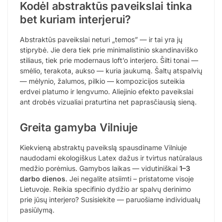
Kodėl abstraktūs paveikslai tinka
bet kuriam interjerui?
Abstraktūs paveikslai neturi „temos” — ir tai yra jų
stiprybė. Jie dera tiek prie minimalistinio skandinaviško
stiliaus, tiek prie modernaus loft’o interjero. Šilti tonai —
smėlio, terakota, aukso — kuria jaukumą. Šaltų atspalvių
— mėlynio, žalumos, pilkio — kompozicijos suteikia
erdvei platumo ir lengvumo. Aliejinio efekto paveikslai
ant drobės vizualiai praturtina net paprasčiausią sieną.
Greita gamyba Vilniuje
Kiekvieną abstraktų paveikslą spausdiname Vilniuje
naudodami ekologiškus Latex dažus ir tvirtus natūralaus
medžio porėmius. Gamybos laikas — vidutiniškai
1–3
darbo dienos
. Jei negalite atsiimti – pristatome visoje
Lietuvoje. Reikia specifinio dydžio ar spalvų derinimo
prie jūsų interjero? Susisiekite — paruošiame individualų
pasiūlymą.