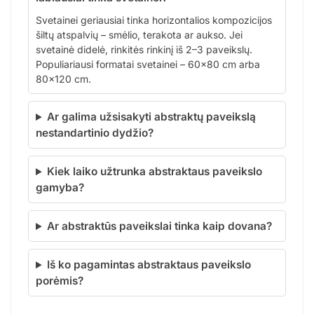
Svetainei geriausiai tinka horizontalios kompozicijos
šiltų atspalvių – smėlio, terakota ar aukso. Jei
svetainė didelė, rinkitės rinkinį iš 2–3 paveikslų.
Populiariausi formatai svetainei – 60×80 cm arba
80×120 cm.
Ar galima užsisakyti abstraktų paveikslą
nestandartinio dydžio?
Kiek laiko užtrunka abstraktaus paveikslo
gamyba?
Ar abstraktūs paveikslai tinka kaip dovana?
Iš ko pagamintas abstraktaus paveikslo
porėmis?