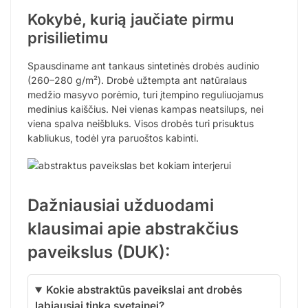
Kokybė, kurią jaučiate pirmu
prisilietimu
Spausdiname ant tankaus sintetinės drobės audinio
(260–280 g/m²). Drobė užtempta ant natūralaus
medžio masyvo porėmio, turi įtempino reguliuojamus
medinius kaiščius. Nei vienas kampas neatsilups, nei
viena spalva neišbluks. Visos drobės turi prisuktus
kabliukus, todėl yra paruoštos kabinti.
Dažniausiai užduodami
klausimai apie abstrakčius
paveikslus (DUK):
Kokie abstraktūs paveikslai ant drobės
labiausiai tinka svetainei?