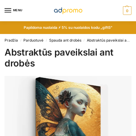
MENU
0
Papildoma nuolaida ⚡ 5% su nuolaidos kodu „gift5”
Pradžia
Parduotuvė
Spauda ant drobės
Abstraktūs paveikslai ant drobės
/
/
/
Abstraktūs paveikslai ant
drobės