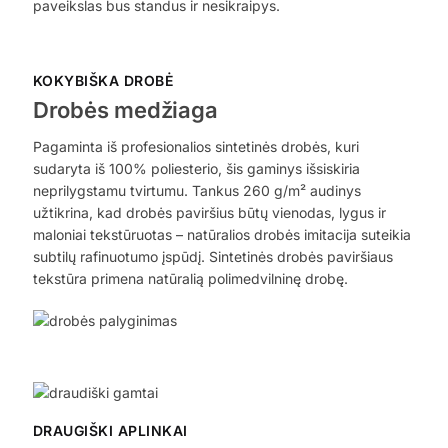
paveikslas bus standus ir nesikraipys.
KOKYBIŠKA DROBĖ
Drobės medžiaga
Pagaminta iš profesionalios sintetinės drobės, kuri
sudaryta iš 100% poliesterio, šis gaminys išsiskiria
neprilygstamu tvirtumu. Tankus 260 g/m² audinys
užtikrina, kad drobės paviršius būtų vienodas, lygus ir
maloniai tekstūruotas – natūralios drobės imitacija suteikia
subtilų rafinuotumo įspūdį. Sintetinės drobės paviršiaus
tekstūra primena natūralią polimedvilninę drobę.
DRAUGIŠKI APLINKAI