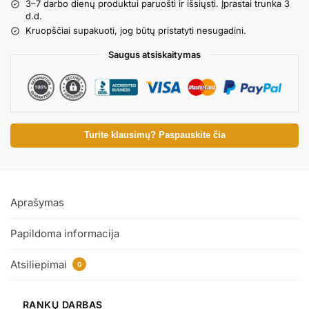
3–7 darbo dienų produktui paruošti ir išsiųsti. Įprastai trunka 3
d.d.
Kruopščiai supakuoti, jog būtų pristatyti nesugadini.
Saugus atsiskaitymas
Turite klausimų? Paspauskite čia
Aprašymas
Papildoma informacija
Atsiliepimai
0
RANKŲ DARBAS