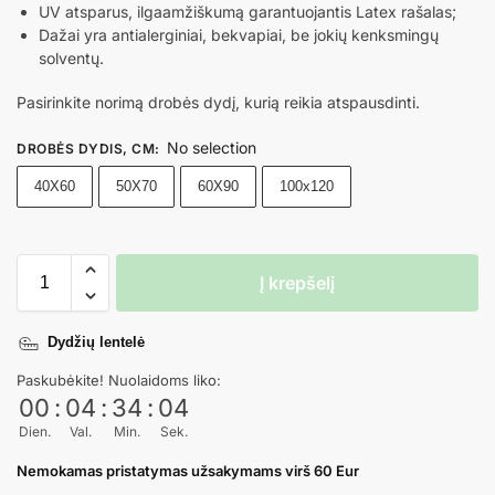
UV atsparus, ilgaamžiškumą garantuojantis Latex rašalas;
Dažai yra antialerginiai, bekvapiai, be jokių kenksmingų
solventų.
Pasirinkite norimą drobės dydį, kurią reikia atspausdinti.
No selection
DROBĖS DYDIS, CM
:
40X60
50X70
60X90
100x120
Į krepšelį
Dydžių lentelė
Paskubėkite! Nuolaidoms liko:
00
:
04
:
34
:
03
Dien.
Val.
Min.
Sek.
Nemokamas pristatymas užsakymams virš 60 Eur