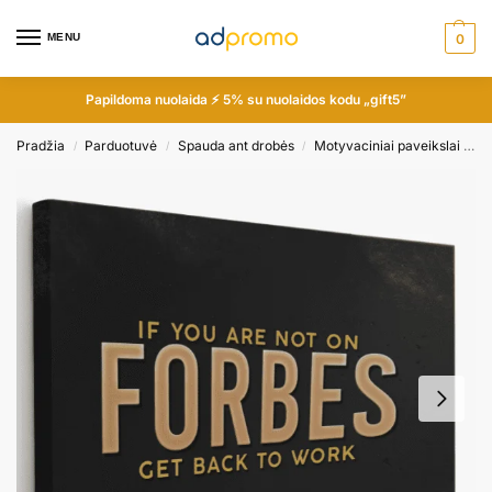
MENU
0
Papildoma nuolaida ⚡ 5% su nuolaidos kodu „gift5”
Pradžia
Parduotuvė
Spauda ant drobės
Motyvaciniai paveikslai ant drobės
/
/
/