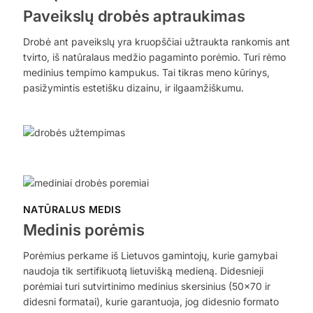
Paveikslų drobės aptraukimas
Drobė ant paveikslų yra kruopščiai užtraukta rankomis ant
tvirto, iš natūralaus medžio pagaminto porėmio. Turi rėmo
medinius tempimo kampukus. Tai tikras meno kūrinys,
pasižymintis estetišku dizainu, ir ilgaamžiškumu.
NATŪRALUS MEDIS
Medinis porėmis
Porėmius perkame iš Lietuvos gamintojų, kurie gamybai
naudoja tik sertifikuotą lietuvišką medieną. Didesnieji
porėmiai turi sutvirtinimo medinius skersinius (50×70 ir
didesni formatai), kurie garantuoja, jog didesnio formato