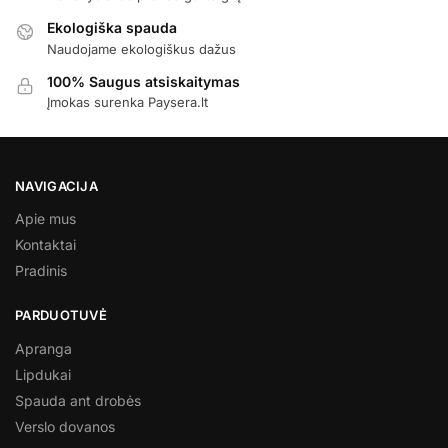
Ekologiška spauda
Naudojame ekologiškus dažus
100% Saugus atsiskaitymas
Įmokas surenka Paysera.lt
NAVIGACIJA
Apie mus
Kontaktai
Pradinis
PARDUOTUVĖ
Apranga
Lipdukai
Spauda ant drobės
Verslo dovanos