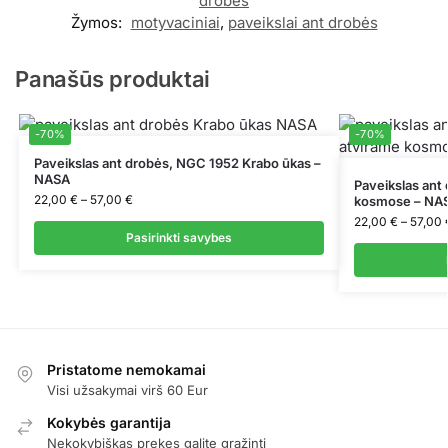
drobės
Žymos:
motyvaciniai
,
paveikslai ant drobės
Panašūs produktai
-70%
-70%
Paveikslas ant drobės, NGC 1952 Krabo ūkas –
NASA
Paveikslas ant
22,00
€
–
57,00
€
kosmose – NA
22,00
€
–
57,00
Pasirinkti savybes
Pristatome nemokamai
Visi užsakymai virš 60 Eur
Kokybės garantija
Nekokybiškas prekes galite grąžinti