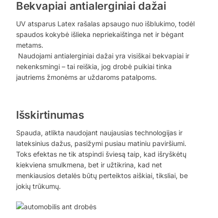
Bekvapiai antialerginiai dažai
UV atsparus Latex rašalas apsaugo nuo išblukimo, todėl
spaudos kokybė išlieka nepriekaištinga net ir bėgant
metams.
Naudojami antialerginiai dažai yra visiškai bekvapiai ir
nekenksmingi – tai reiškia, jog drobė puikiai tinka
jautriems žmonėms ar uždaroms patalpoms.
Išskirtinumas
Spauda, atlikta naudojant naujausias technologijas ir
lateksinius dažus, pasižymi pusiau matiniu paviršiumi.
Toks efektas ne tik atspindi šviesą taip, kad išryškėtų
kiekviena smulkmena, bet ir užtikrina, kad net
menkiausios detalės būtų perteiktos aiškiai, tiksliai, be
jokių trūkumų.