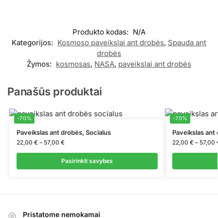
Produkto kodas:
N/A
Kategorijos:
Kosmoso paveikslai ant drobės
,
Spauda ant
drobės
Žymos:
kosmosas
,
NASA
,
paveikslai ant drobės
Panašūs produktai
-70%
-70%
Paveikslas ant drobės, Socialus
Paveikslas ant
22,00
€
–
57,00
€
22,00
€
–
57,00
Pasirinkti savybes
Pristatome nemokamai