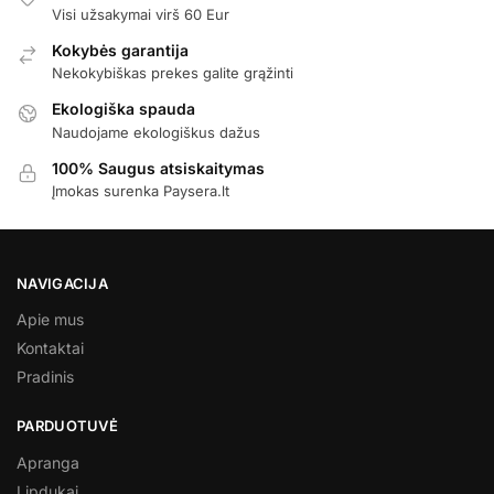
Visi užsakymai virš 60 Eur
Kokybės garantija
Nekokybiškas prekes galite grąžinti
Ekologiška spauda
Naudojame ekologiškus dažus
100% Saugus atsiskaitymas
Įmokas surenka Paysera.lt
NAVIGACIJA
Apie mus
Kontaktai
Pradinis
PARDUOTUVĖ
Apranga
Lipdukai