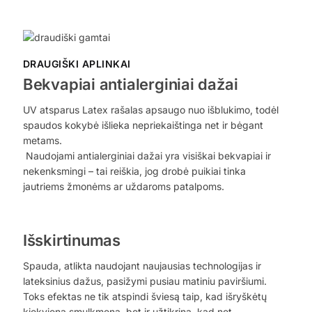
DRAUGIŠKI APLINKAI
Bekvapiai antialerginiai dažai
UV atsparus Latex rašalas apsaugo nuo išblukimo, todėl
spaudos kokybė išlieka nepriekaištinga net ir bėgant
metams.
Naudojami antialerginiai dažai yra visiškai bekvapiai ir
nekenksmingi – tai reiškia, jog drobė puikiai tinka
jautriems žmonėms ar uždaroms patalpoms.
Išskirtinumas
Spauda, atlikta naudojant naujausias technologijas ir
lateksinius dažus, pasižymi pusiau matiniu paviršiumi.
Toks efektas ne tik atspindi šviesą taip, kad išryškėtų
kiekviena smulkmena, bet ir užtikrina, kad net