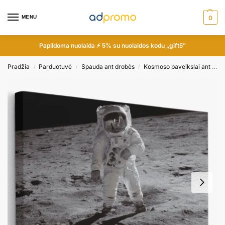
MENU
0
Papildoma nuolaida ⚡ 5% su nuolaidos kodu „gift5”
Pradžia
Parduotuvė
Spauda ant drobės
Kosmoso paveikslai ant drobės
/
/
/