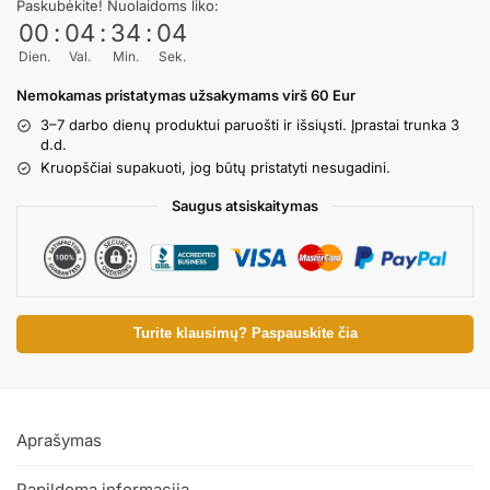
Paskubėkite! Nuolaidoms liko:
00
:
04
:
34
:
02
Dien.
Val.
Min.
Sek.
Nemokamas pristatymas užsakymams virš 60 Eur
3–7 darbo dienų produktui paruošti ir išsiųsti. Įprastai trunka 3
d.d.
Kruopščiai supakuoti, jog būtų pristatyti nesugadini.
Saugus atsiskaitymas
Turite klausimų? Paspauskite čia
Aprašymas
Papildoma informacija