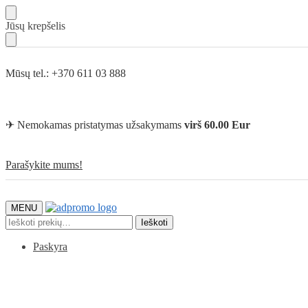
Skip
Skip
Jūsų krepšelis
to
to
navigation
content
Mūsų tel.: +370 611 03 888
✈ Nemokamas pristatymas užsakymams
virš 60.00 Eur
Parašykite mums!
MENU
Ieškoti:
Ieškoti
Paskyra