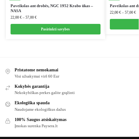
Paveikslas ant drobės, NGC 1952 Krabo ūkas –
Paveikslas ant d
NASA
22,00
€
–
57,00
€
22,00
€
–
57,00
€
Pasirinkti savybes
Pristatome nemokamai
Visi užsakymai virš 60 Eur
Kokybės garantija
Nekokybiškas prekes galite grąžinti
Ekologiška spauda
Naudojame ekologiškus dažus
100% Saugus atsiskaitymas
Įmokas surenka Paysera.lt