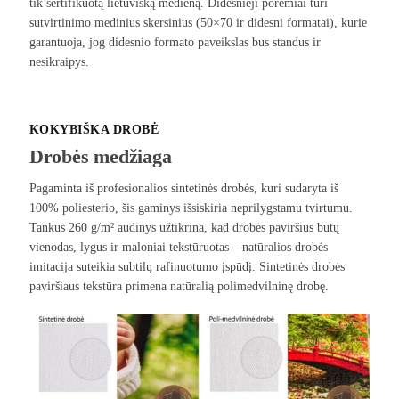
tik sertifikuotą lietuvišką medieną. Didesnieji porėmiai turi
sutvirtinimo medinius skersinius (50×70 ir didesni formatai), kurie
garantuoja, jog didesnio formato paveikslas bus standus ir
nesikraipys.
KOKYBIŠKA DROBĖ
Drobės medžiaga
Pagaminta iš profesionalios sintetinės drobės, kuri sudaryta iš
100% poliesterio, šis gaminys išsiskiria neprilygstamu tvirtumu.
Tankus 260 g/m² audinys užtikrina, kad drobės paviršius būtų
vienodas, lygus ir maloniai tekstūruotas – natūralios drobės
imitacija suteikia subtilų rafinuotumo įspūdį. Sintetinės drobės
paviršiaus tekstūra primena natūralią polimedvilninę drobę.