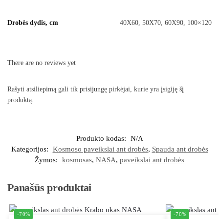
Drobės dydis, cm
40X60, 50X70, 60X90, 100×120
There are no reviews yet
Rašyti atsiliepimą gali tik prisijungę pirkėjai, kurie yra įsigiję šį
produktą.
Produkto kodas:
N/A
Kategorijos:
Kosmoso paveikslai ant drobės
,
Spauda ant drobės
Žymos:
kosmosas
,
NASA
,
paveikslai ant drobės
Panašūs produktai
-70%
-70%