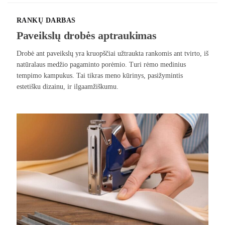
RANKŲ DARBAS
Paveikslų drobės aptraukimas
Drobė ant paveikslų yra kruopščiai užtraukta rankomis ant tvirto, iš
natūralaus medžio pagaminto porėmio. Turi rėmo medinius
tempimo kampukus. Tai tikras meno kūrinys, pasižymintis
estetišku dizainu, ir ilgaamžiškumu.