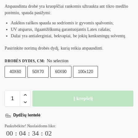
Atspausdinta drobė yra kruopščiai rankomis užtraukta ant tikro medžio
porėmio, spauda pasižymi:
Aukštos raiškos spauda su sodriomis ir gyvomis spalvomis;
UV atsparus, ilgaamžiškumą garantuojantis Latex rašalas;
Dažai yra antialerginiai, bekvapiai, be jokių kenksmingų solventų.
Pasirinkite norimą drobės dydį, kurią reikia atspausdinti.
No selection
DROBĖS DYDIS, CM
:
40X60
50X70
60X90
100x120
Į krepšelį
Dydžių lentelė
Paskubėkite! Nuolaidoms liko:
00
:
04
:
34
:
01