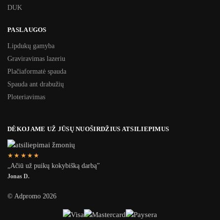
DUK
PASLAUGOS
Lipdukų gamyba
Graviravimas lazeriu
Plačiaformatė spauda
Spauda ant drabužių
Ploteriavimas
DĖKOJAME UŽ JŪSŲ NUOŠIRDŽIUS ATSILIEPIMUS
★★★★★
„Ačiū už puikų kokybišką darbą”
Jonas D.
© Adpromo 2026