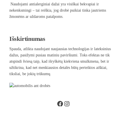
Naudojami antialerginiai dažai yra visiškai bekvapiai ir
nekenksmingi – tai reiškia, jog drobė puikiai tinka jautriems
žmonėms ar uždaroms patalpoms.
Išskirtinumas
Spauda, atlikta naudojant naujausias technologijas ir lateksinius
dažus, pasižymi pusiau matiniu paviršiumi. Toks efektas ne tik
atspindi šviesą taip, kad išryškėtų kiekviena smulkmena, bet ir
užtikrina, kad net menkiausios detalės būtų perteiktos aiškiai,
tiksliai, be jokių trūkumų.