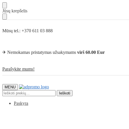
Skip
Skip
Jūsų krepšelis
to
to
navigation
content
Mūsų tel.: +370 611 03 888
✈ Nemokamas pristatymas užsakymams
virš 60.00 Eur
Parašykite mums!
MENU
Ieškoti:
Ieškoti
Paskyra