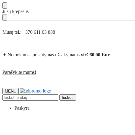
Skip
Skip
Jūsų krepšelis
to
to
navigation
content
Mūsų tel.: +370 611 03 888
✈ Nemokamas pristatymas užsakymams
virš 60.00 Eur
Parašykite mums!
MENU
Ieškoti:
Ieškoti
Paskyra