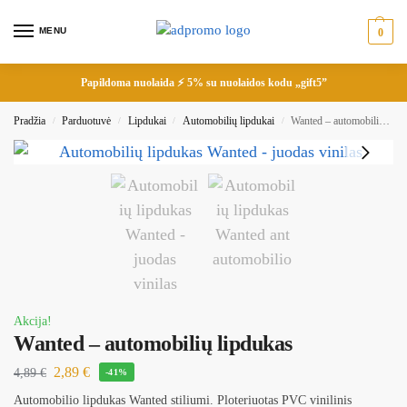
MENU
0
Papildoma nuolaida ⚡ 5% su nuolaidos kodu „gift5”
Pradžia
Parduotuvė
Lipdukai
Automobilių lipdukai
Wanted – automobilių lipdukas
/
/
/
/
Akcija!
Wanted – automobilių lipdukas
2,89
€
4,89
€
-41%
Automobilio lipdukas Wanted stiliumi. Ploteriuotas PVC vinilinis