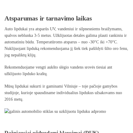
Atsparumas ir tarnavimo laikas
Auto lipdukai yra atsparūs UV, vandeniui ir silpnesniems braižymams,
spalvos neblunka 3-5 metus. Užklijuotas detales galima plauti rankiniu ir
automatiniu būdu. Temperatūroms atsparus – nuo -30°C iki +70°C.
Nuklijuojant lipduką rekomenduojama jį šiek tiek pašildyti šilto oro fenu,
jog nepaliktų klijų.
Rekomenduojame vengti aukšto slėgio vandens srovės tiesiai ant
užklijuoto lipduko kraštų.
Mūsų lipdukai sukurti ir gaminami Vilniuje – toje pačioje gamybos
studijoje, kurioje spausdiname individualius lipdukus užsakovams nuo
2016 metų.
Dažniausiai užduodami klausimai (DUK)