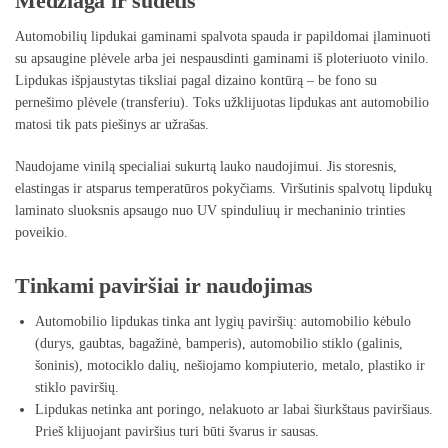
Medžiaga ir sudėtis
Automobilių lipdukai gaminami spalvota spauda ir papildomai įlaminuoti
su apsaugine plėvele arba jei nespausdinti gaminami iš ploteriuoto vinilo.
Lipdukas išpjaustytas tiksliai pagal dizaino kontūrą – be fono su
pernešimo plėvele (transferiu). Toks užklijuotas lipdukas ant automobilio
matosi tik pats piešinys ar užrašas.
Naudojame vinilą specialiai sukurtą lauko naudojimui. Jis storesnis,
elastingas ir atsparus temperatūros pokyčiams. Viršutinis spalvotų lipdukų
laminato sluoksnis apsaugo nuo UV spinduliuų ir mechaninio trinties
poveikio.
Tinkami paviršiai ir naudojimas
Automobilio lipdukas tinka ant lygių paviršių: automobilio kėbulo
(durys, gaubtas, bagažinė, bamperis), automobilio stiklo (galinis,
šoninis), motociklo dalių, nešiojamo kompiuterio, metalo, plastiko ir
stiklo paviršių.
Lipdukas netinka ant poringo, nelakuoto ar labai šiurkštaus paviršiaus.
Prieš klijuojant paviršius turi būti švarus ir sausas.