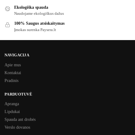
Ekologiška spauda
Naudojame ekologiškus dažus
100% Saugus atsiskaitymas
Įmokas surenka Paysera.lt
NAVIGACIJA
Apie mus
Kontaktai
Pradinis
PARDUOTUVĖ
Apranga
Lipdukai
Spauda ant drobės
Verslo dovanos