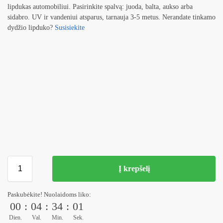
lipdukas automobiliui. Pasirinkite spalvą: juoda, balta, aukso arba
sidabro. UV ir vandeniui atsparus, tarnauja 3-5 metus. Nerandate tinkamo
dydžio lipduko?
Susisiekite
Į krepšelį
Paskubėkite! Nuolaidoms liko:
00
:
04
:
34
:
01
Dien.
Val.
Min.
Sek.