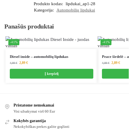
Produkto kodas:
lipdukai_ap1-28
Kategorija:
Automobilių lipdukai
Panašūs produktai
-41%
-41%
Diesel inside – automobilių lipdukas
Peace širdelė – 
2,89
€
2,89
€
4,89
€
4,89
€
Į krepšelį
Pristatome nemokamai
Visi užsakymai virš 60 Eur
Kokybės garantija
Nekokybiškas prekes galite grąžinti