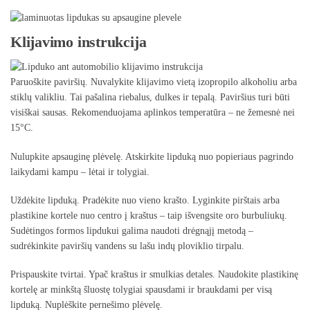
Klijavimo instrukcija
Paruoškite paviršių. Nuvalykite klijavimo vietą izopropilo alkoholiu arba
stiklų valikliu. Tai pašalina riebalus, dulkes ir tepalą. Paviršius turi būti
visiškai sausas. Rekomenduojama aplinkos temperatūra – ne žemesnė nei
15°C.
Nulupkite apsauginę plėvelę. Atskirkite lipduką nuo popieriaus pagrindo
laikydami kampu – lėtai ir tolygiai.
Uždėkite lipduką. Pradėkite nuo vieno krašto. Lyginkite pirštais arba
plastikine kortele nuo centro į kraštus – taip išvengsite oro burbuliukų.
Sudėtingos formos lipdukui galima naudoti drėgnąjį metodą –
sudrėkinkite paviršių vandens su lašu indų ploviklio tirpalu.
Prispauskite tvirtai. Ypač kraštus ir smulkias detales. Naudokite plastikinę
kortelę ar minkštą šluostę tolygiai spausdami ir braukdami per visą
lipduką. Nuplėškite pernešimo plėvelę.