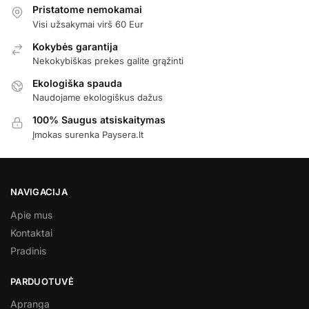
Pristatome nemokamai
Visi užsakymai virš 60 Eur
Kokybės garantija
Nekokybiškas prekes galite grąžinti
Ekologiška spauda
Naudojame ekologiškus dažus
100% Saugus atsiskaitymas
Įmokas surenka Paysera.lt
NAVIGACIJA
Apie mus
Kontaktai
Pradinis
PARDUOTUVĖ
Apranga