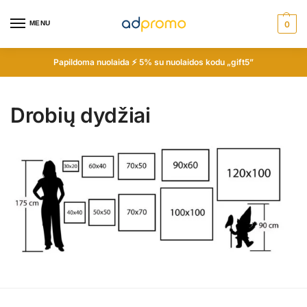
MENU
0
Papildoma nuolaida ⚡ 5% su nuolaidos kodu „gift5”
Drobių dydžiai