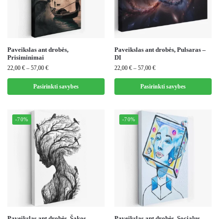
Paveikslas ant drobės,
Paveikslas ant drobės, Pulsaras –
Prisiminimai
DI
22,00
€
–
57,00
€
22,00
€
–
57,00
€
Pasirinkti savybes
Pasirinkti savybes
-70%
-70%
Paveikslas ant drobės, Šakos
Paveikslas ant drobės, Socialus