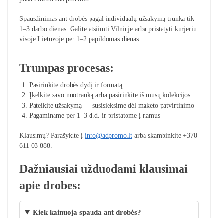
Spausdinimas ant drobės pagal individualų užsakymą trunka tik
1–3 darbo dienas. Galite atsiimti Vilniuje arba pristatyti kurjeriu
visoje Lietuvoje per 1–2 papildomas dienas.
Trumpas procesas:
Pasirinkite drobės dydį ir formatą
Įkelkite savo nuotrauką arba pasirinkite iš mūsų kolekcijos
Pateikite užsakymą — susisieksime dėl maketo patvirtinimo
Pagaminame per 1–3 d.d. ir pristatome į namus
Klausimų? Parašykite į
info@adpromo.lt
arba skambinkite +370
611 03 888.
Dažniausiai užduodami klausimai
apie drobes:
Kiek kainuoja spauda ant drobės?