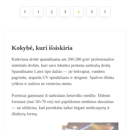
1
2
3
4
5
Kokybė, kuri išsiskiria
Kiekviena drobė spausdinama ant 260-280 g/m² profesionalios
sintetinės drobės, kuri savo tekstūra primena natūralią drobę.
Spausdiname Latex tipo dažais — jie bekvapiai, vandens
pagrindu, atsparūs UV spinduliams ir drėgmei. Spalvos išlieka
ryškios ir sodrios ne vienerius metus.
Porėmiai gaminami iš natūralaus lietuviško medžio. Didesni
formatai (nuo 50×70 cm) turi papildomus medinius skersinius
— tai užtikrina, kad paveikslas laikui bėgant nesikraipytų ir
išlaikytų formą.