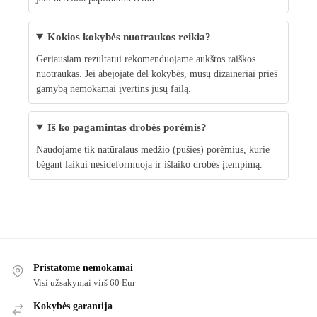
Kokios kokybės nuotraukos reikia?
Geriausiam rezultatui rekomenduojame aukštos raiškos
nuotraukas. Jei abejojate dėl kokybės, mūsų dizaineriai prieš
gamybą nemokamai įvertins jūsų failą.
Iš ko pagamintas drobės porėmis?
Naudojame tik natūralaus medžio (pušies) porėmius, kurie
bėgant laikui nesideformuoja ir išlaiko drobės įtempimą.
Pristatome nemokamai
Visi užsakymai virš 60 Eur
Kokybės garantija