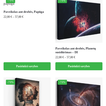
-70%
-70%
Paveikslas ant drobės, Papūga
22,00
€
–
57,00
€
Paveikslas ant drobės, Planetų
susidūrimas – DI
22,00
€
–
57,00
€
Pasirinkti savybes
Pasirinkti savybes
-70%
-70%