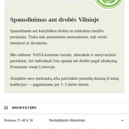
Spausdinimas ant drobės Vilniuje
Spausdiname ant kokybiškos drobės su natūralaus medžio
porėmiais. Tinka tiek asmeninėms nuotraukoms, tiek verslo
interjerui ar dovanoms.
Mes siūlome: NASA kosmoso vaizdai, abstraktūs ir motyvaciniai
paveikslai, bei individuali foto spauda ant drobės pagal užsakymą.
Pristatome visoje Lietuvoje.
Atsiųskite savo nuotrauką arba pasirinkite paruoštą dizainą iš mūsų
kolekcijos — pagaminame per 1–3 darbo dienas.
SHOW FILTERS
Rodoma 37–48 iš 56