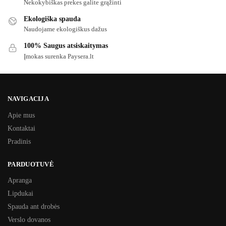
Nekokybiškas prekes galite grąžinti
Ekologiška spauda
Naudojame ekologiškus dažus
100% Saugus atsiskaitymas
Įmokas surenka Paysera.lt
NAVIGACIJA
Apie mus
Kontaktai
Pradinis
PARDUOTUVĖ
Apranga
Lipdukai
Spauda ant drobės
Verslo dovanos