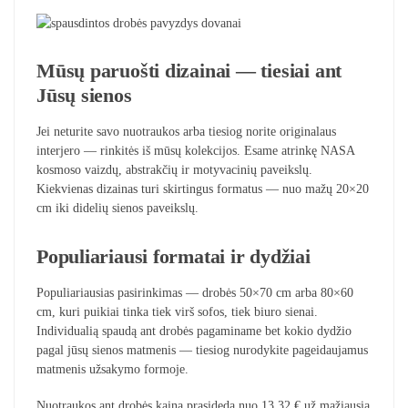
Mūsų paruošti dizainai — tiesiai ant
Jūsų sienos
Jei neturite savo nuotraukos arba tiesiog norite originalaus
interjero — rinkitės iš mūsų kolekcijos. Esame atrinkę NASA
kosmoso vaizdų, abstrakčių ir motyvacinių paveikslų.
Kiekvienas dizainas turi skirtingus formatus — nuo mažų 20×20
cm iki didelių sienos paveikslų.
Populiariausi formatai ir dydžiai
Populiariausias pasirinkimas — drobės 50×70 cm arba 80×60
cm, kuri puikiai tinka tiek virš sofos, tiek biuro sienai.
Individualią spaudą ant drobės pagaminame bet kokio dydžio
pagal jūsų sienos matmenis — tiesiog nurodykite pageidaujamus
matmenis užsakymo formoje.
Nuotraukos ant drobės kaina prasideda nuo 13,32 € už mažiausią