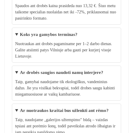
Spaudos ant drobės kaina prasideda nuo 13,32 €. Šiuo metu
taikome specialias nuolaidas net iki -72%, priklausomai nuo
pasirinkto formato.
Koks yra gamybos terminas?
Nuotraukas ant drobės pagaminame per 1–2 darbo dienas.
Galite atsiimti patys Vilniuje arba gauti per kurjerį visoje
Lietuvoje.
Ar drobės saugios naudoti namų interjere?
Taip, gamybai naudojame tik ekologiškus, vandeninius
dažus. Jie yra visiškai bekvapiai, todėl drobes saugu kabinti
miegamuosiuose ar vaikų kambariuose.
Ar nuotraukos kraštai bus užlenkti ant rėmo?
Taip, naudojame „galerijos užtempimo“ būdą – vaizdas
tęsiasi ant porėmio šonų, todėl paveikslas atrodo išbaigtas ir
jam nereikia papildomo rėmo.