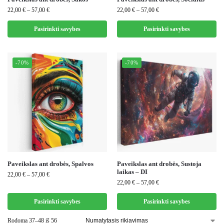
22,00
€
–
57,00
€
22,00
€
–
57,00
€
Pasirinkti savybes
Pasirinkti savybes
-70%
-70%
Paveikslas ant drobės, Spalvos
Paveikslas ant drobės, Sustoja
laikas – DI
22,00
€
–
57,00
€
22,00
€
–
57,00
€
Pasirinkti savybes
Pasirinkti savybes
Rodoma 37–48 iš 56