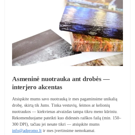
Asmeninė nuotrauka ant drobės —
interjero akcentas
Atsiųskite mums savo nuotrauką ir mes pagaminsime unikalią
drobę, skirtą tik Jums. Tinka vestuvių, šeimos ar kelionių
nuotraukos — kiekvienas atvaizdas tampa tikru meno kūriniu.
Rekomenduojame pateikti kuo didesnės raiškos failą (min. 150–
300 DPI), tačiau jei nesate tikri — atsiųskite mums
info@adpromo.lt
ir mes įvertinsime nemokamai.