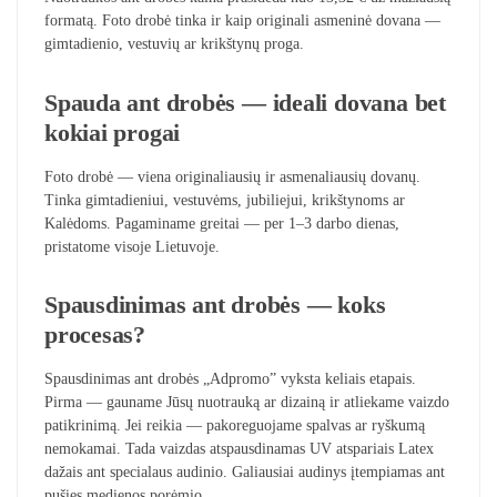
formatą. Foto drobė tinka ir kaip originali asmeninė dovana —
gimtadienio, vestuvių ar krikštynų proga.
Spauda ant drobės — ideali dovana bet
kokiai progai
Foto drobė — viena originaliausių ir asmenaliausių dovanų.
Tinka gimtadieniui, vestuvėms, jubiliejui, krikštynoms ar
Kalėdoms. Pagaminame greitai — per 1–3 darbo dienas,
pristatome visoje Lietuvoje.
Spausdinimas ant drobės — koks
procesas?
Spausdinimas ant drobės „Adpromo” vyksta keliais etapais.
Pirma — gauname Jūsų nuotrauką ar dizainą ir atliekame vaizdo
patikrinimą. Jei reikia — pakoreguojame spalvas ar ryškumą
nemokamai. Tada vaizdas atspausdinamas UV atspariais Latex
dažais ant specialaus audinio. Galiausiai audinys įtempiamas ant
pušies medienos porėmio.