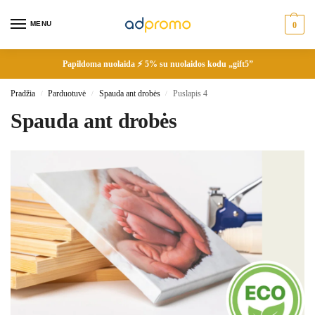
MENU
0
Papildoma nuolaida ⚡ 5% su nuolaidos kodu „gift5”
Pradžia
Parduotuvė
Spauda ant drobės
Puslapis 4
/
/
/
Spauda ant drobės