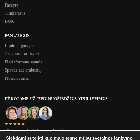
Paskyra
Tinklaraštis
DUK
PASLAUGOS
Lipdukų gamyba
Graviravimas lazeriu
Plačiaformatė spauda
Spauda ant drabužių
Ploteriavimas
DĖKOJAME UŽ JŪSŲ NUOŠIRDŽIUS ATSILIEPIMUS
★★★★★
„Ačiū už puikų kokybišką darbą”
Jonas D.
Siekdami suteikti kuo malonesnę mūsų svetainės lankymo