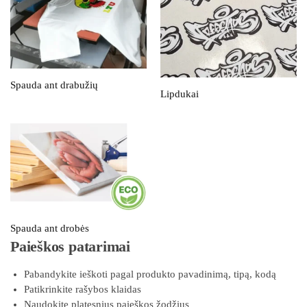
Spauda ant drabužių
Lipdukai
Spauda ant drobės
Paieškos patarimai
Pabandykite ieškoti pagal produkto pavadinimą, tipą, kodą
Patikrinkite rašybos klaidas
Naudokite platesnius paieškos žodžius