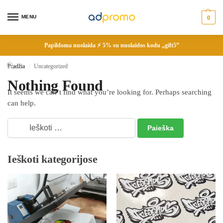
MENU
0
Papildoma nuolaida ⚡ 5% su nuolaidos kodu „gift5”
Pradžia
Uncategorized
/
Nothing Found
It seems we can’t find what you’re looking for. Perhaps searching
can help.
Ieškoti kategorijose